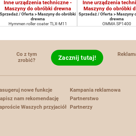
Inne urządzenia techniczne -
Inne urządzenia techn
Maszyny do obróbki drewna
Maszyny do obróbki 
Sprzedaż / Oferta > Maszyny do obróbki
Sprzedaż / Oferta > Maszyny 
drewna
drewna
Hymmen roller coater TLX-M11
OMMA SP1400
Co z tym
Reklam
Zacznij tutaj!
zrobić?
asugeruj nowe funkcje
Kampania reklamowa
apisz nam rekomendację
Partnerstwo
aproście Waszych przyjaciół
Partnerzy