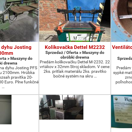
 dyhu Josting
Kolikovačka Dettel M2232
Ventilát
00mm
Sprzedaż / Oferta > Maszyny do
obróbki drewna
erta > Maszyny do
Sprzeda
Predám kolíkovačku Dettel M-2232. 22
ki drewna
vrtákov x 32mm Stroj skladom. V cene:
na dyhu Josting PFS
Predám t
2ks. prítlak materiálu 2ks. pravítko
zu 2100mm. Hrúbka
sypké mater
bočné systém na skru …
zsah pravítka 20-
zrn
 Euro. Plne funkčné
poľnohos
…