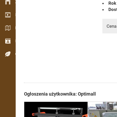
Zarządzanie zapasem
Rok 
Dost
Salon wideo
Cena
Katalogi / Broszury
Słownik
Gatunki drewna
Ogłoszenia użytkownika: Optimall