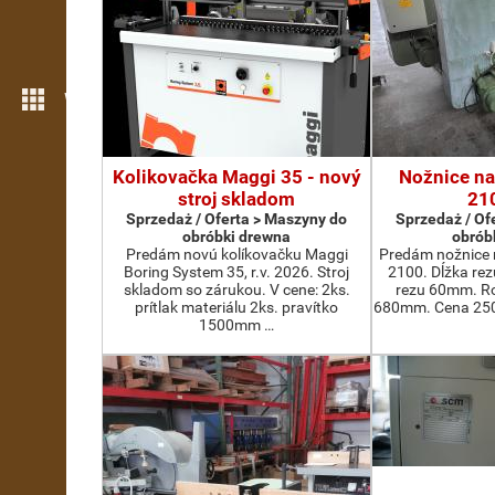
Więcej możliwości
Kolikovačka Maggi 35 - nový
Nožnice na
stroj skladom
21
Sprzedaż / Oferta > Maszyny do
Sprzedaż / Of
obróbki drewna
obrób
Predám novú kolíkovačku Maggi
Predám nožnice 
Boring System 35, r.v. 2026. Stroj
2100. Dĺžka re
skladom so zárukou. V cene: 2ks.
rezu 60mm. Ro
prítlak materiálu 2ks. pravítko
680mm. Cena 2500
1500mm …