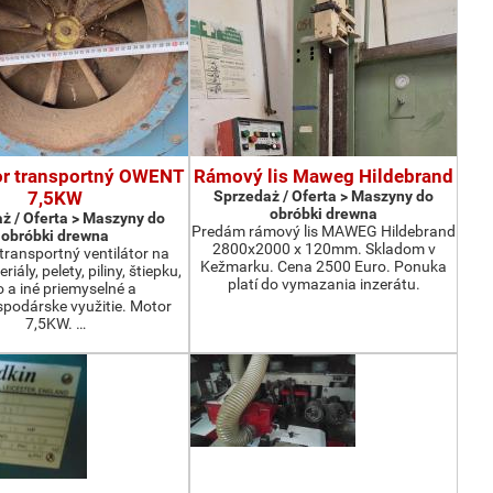
or transportný OWENT
Rámový lis Maweg Hildebrand
7,5KW
Sprzedaż / Oferta > Maszyny do
obróbki drewna
ż / Oferta > Maszyny do
Predám rámový lis MAWEG Hildebrand
obróbki drewna
2800x2000 x 120mm. Skladom v
ransportný ventilátor na
Kežmarku. Cena 2500 Euro. Ponuka
iály, pelety, piliny, štiepku,
platí do vymazania inzerátu.
o a iné priemyselné a
podárske využitie. Motor
7,5KW. …