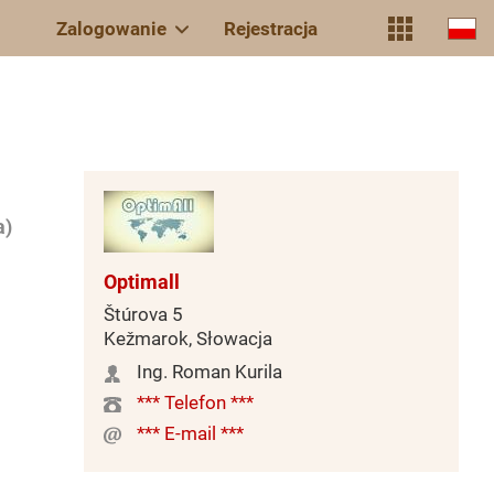
Zalogowanie
Rejestracja
a)
Optimall
Štúrova 5
Kežmarok, Słowacja
Ing. Roman Kurila
*** Telefon ***
*** E-mail ***