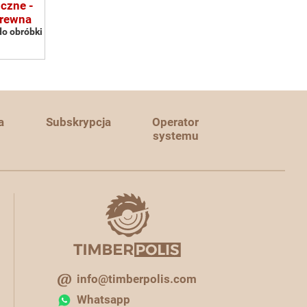
iczne -
drewna
do obróbki
a
Subskrypcja
Operator
systemu
info@timberpolis.com
Whatsapp