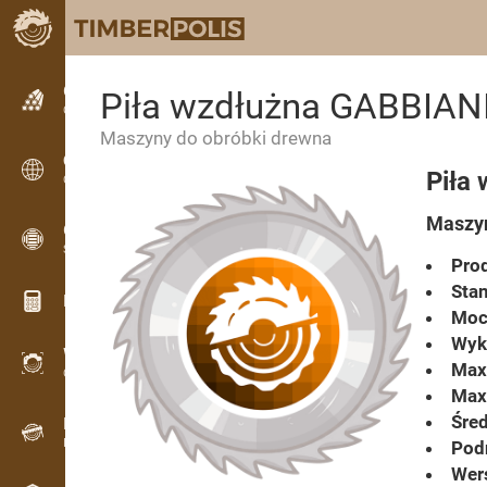
Ogłoszenia
Piła wzdłużna GABBIAN
Ogłoszenia tekstowe
Maszyny do obróbki drewna
Ogłoszenia
Piła
Ogłoszenia międzynarodowe
Maszyn
OPTI-TIMB
Schematy przetarcia
Prod
Stan
Kalkulatory drewna
Moc
Wyk
WoodProfi
Max
Objętość drewna z AI
Max.
Śred
Rejestrator danych
Inwentaryzacja drewna w terenie
Pod
Wer