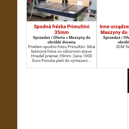
Spodná frézka Primultini
Inne urządze
35mm
Maszyny do 
Sprzedaż / Oferta > Maszyny do
Sprzedaż / Of
obróbki drewna
obrób
Predám spodnú frézu Primultini. Silná
SCM Te
liatinová fréza vo výbornom stave.
Hriadeľ priemer 35mm. Cena 1000
Euro Ponuka platí do vymazani …