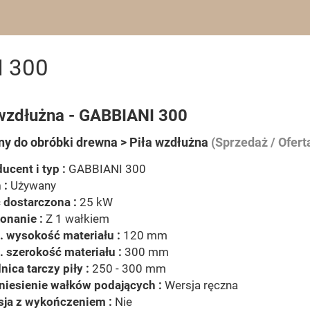
I 300
 wzdłużna - GABBIANI 300
y do obróbki drewna > Piła wzdłużna
(Sprzedaż / Ofert
ucent i typ :
GABBIANI 300
 :
Używany
 dostarczona :
25 kW
onanie :
Z 1 wałkiem
. wysokość materiału :
120 mm
 szerokość materiału :
300 mm
nica tarczy piły :
250 - 300 mm
niesienie wałków podających :
Wersja ręczna
sja z wykończeniem :
Nie