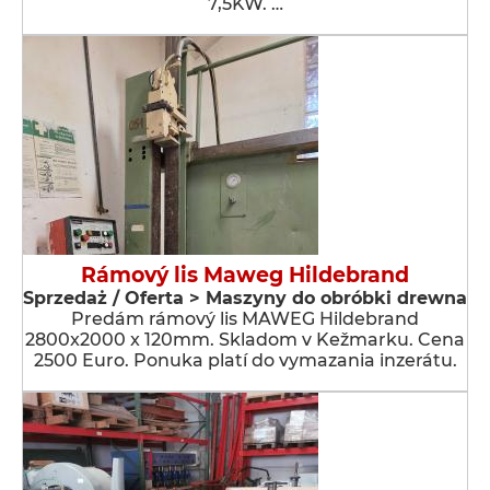
7,5KW. …
Rámový lis Maweg Hildebrand
Sprzedaż / Oferta > Maszyny do obróbki drewna
Predám rámový lis MAWEG Hildebrand
2800x2000 x 120mm. Skladom v Kežmarku. Cena
2500 Euro. Ponuka platí do vymazania inzerátu.