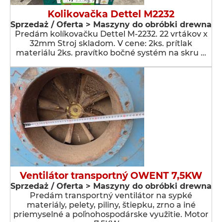
Kolikovačka Dettel M2232
Sprzedaż / Oferta > Maszyny do obróbki drewna
Predám kolíkovačku Dettel M-2232. 22 vrtákov x
32mm Stroj skladom. V cene: 2ks. prítlak
materiálu 2ks. pravítko bočné systém na skru …
Ventilátor transportný OWENT 7,5KW
Sprzedaż / Oferta > Maszyny do obróbki drewna
Predám transportný ventilátor na sypké
materiály, pelety, piliny, štiepku, zrno a iné
priemyselné a poľnohospodárske využitie. Motor