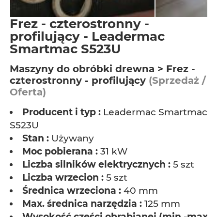
Frez - czterostronny -
profilujący - Leadermac
Smartmac S523U
Maszyny do obróbki drewna > Frez -
czterostronny - profilujący
(Sprzedaż /
Oferta)
Producent i typ :
Leadermac Smartmac
S523U
Stan :
Używany
Moc pobierana :
31 kW
Liczba silników elektrycznych :
5 szt
Liczba wrzecion :
5 szt
Średnica wrzeciona :
40 mm
Max. średnica narzędzia :
125 mm
Wysokość części obrabianej (min.-max.)