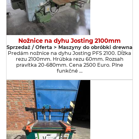
Nožnice na dyhu Josting 2100mm
Sprzedaż / Oferta > Maszyny do obróbki drewna
Predám nožnice na dyhu Josting PFS 2100. Dĺžka
rezu 2100mm. Hrúbka rezu 60mm. Rozsah
pravítka 20-680mm. Cena 2500 Euro. Plne
funkčné …