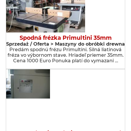
Spodná frézka Primultini 35mm
Sprzedaż / Oferta > Maszyny do obróbki drewna
Predám spodnú frézu Primultini. Silná liatinová
fréza vo výbornom stave. Hriadeľ priemer 35mm.
Cena 1000 Euro Ponuka platí do vymazani …