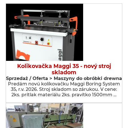
Kolikovačka Maggi 35 - nový stroj
skladom
Sprzedaż / Oferta > Maszyny do obróbki drewna
Predám novú kolíkovačku Maggi Boring System
35, r.v. 2026. Stroj skladom so zárukou. V cene:
2ks. prítlak materiálu 2ks. pravítko 1500mm …