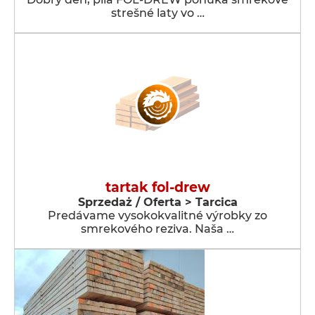
strešné laty vo …
tartak fol-drew
Sprzedaż / Oferta > Tarcica
Predávame vysokokvalitné výrobky zo
smrekového reziva. Naša …