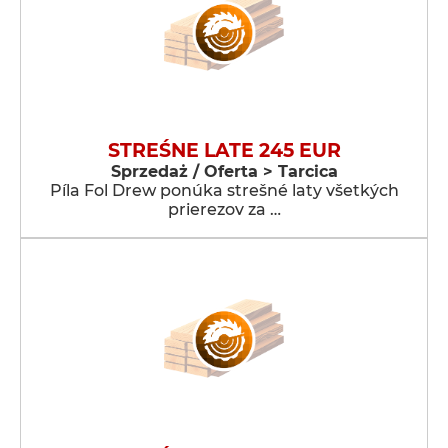
STREŚNE LATE 245 EUR
Sprzedaż / Oferta > Tarcica
Píla Fol Drew ponúka strešné laty všetkých
prierezov za …