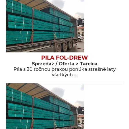
PILA FOL-DREW
Sprzedaż / Oferta > Tarcica
Píla s 30 ročnou praxou ponúka strešné laty
všetkých …