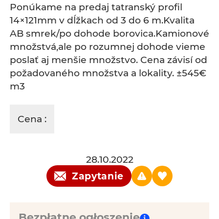
Ponúkame na predaj tatranský profil
14×121mm v dĺžkach od 3 do 6 m.Kvalita
AB smrek/po dohode borovica.Kamionové
množstvá,ale po rozumnej dohode vieme
poslať aj menšie množstvo. Cena závisí od
požadovaného množstva a lokality. ±545€
m3
Cena :
28.10.2022
Zapytanie
Bezpłatne ogłoszenie