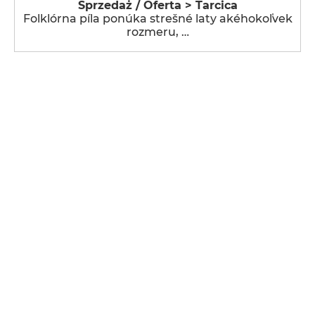
Sprzedaż / Oferta > Tarcica
Folklórna píla ponúka strešné laty akéhokoľvek
rozmeru, …