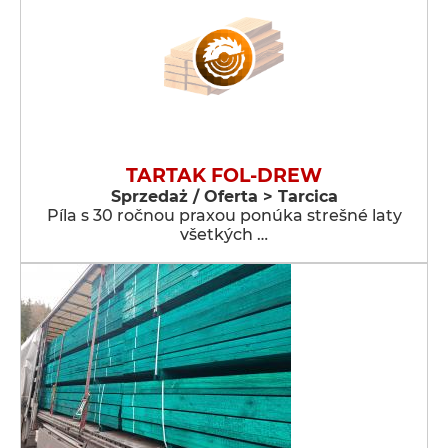
TARTAK FOL-DREW
Sprzedaż / Oferta > Tarcica
Píla s 30 ročnou praxou ponúka strešné laty
všetkých …