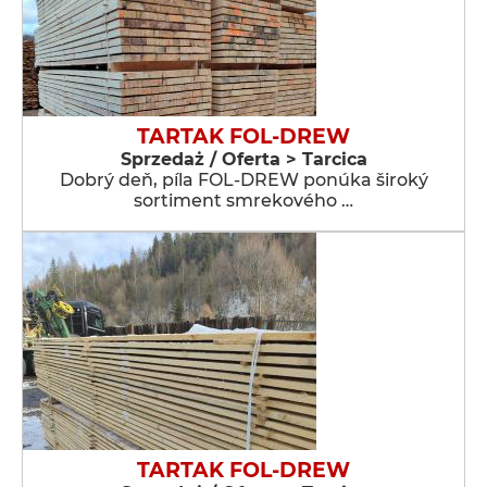
TARTAK FOL-DREW
Sprzedaż / Oferta > Tarcica
Dobrý deň, píla FOL-DREW ponúka široký
sortiment smrekového …
TARTAK FOL-DREW