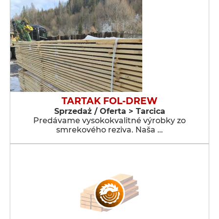
TARTAK FOL-DREW
Sprzedaż / Oferta > Tarcica
Predávame vysokokvalitné výrobky zo
smrekového reziva. Naša …