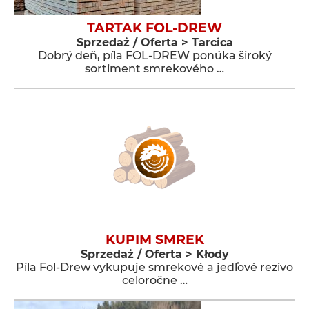
TARTAK FOL-DREW
Sprzedaż / Oferta > Tarcica
Dobrý deň, píla FOL-DREW ponúka široký
sortiment smrekového …
KUPIM SMREK
Sprzedaż / Oferta > Kłody
Píla Fol-Drew vykupuje smrekové a jedľové rezivo
celoročne …