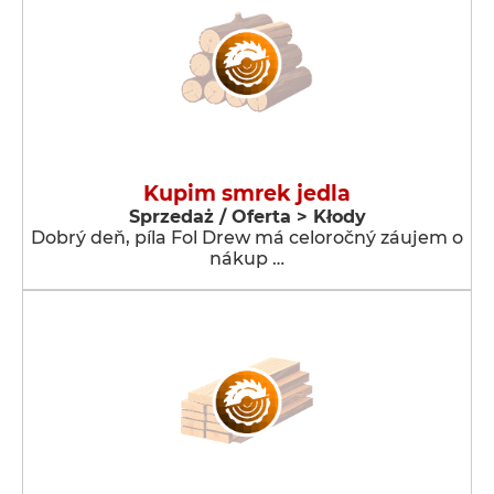
Kupim smrek jedla
Sprzedaż / Oferta > Kłody
Dobrý deň, píla Fol Drew má celoročný záujem o
nákup …