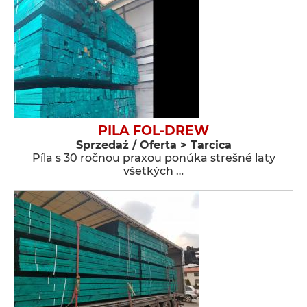
PILA FOL-DREW
Sprzedaż / Oferta > Tarcica
Píla s 30 ročnou praxou ponúka strešné laty
všetkých …