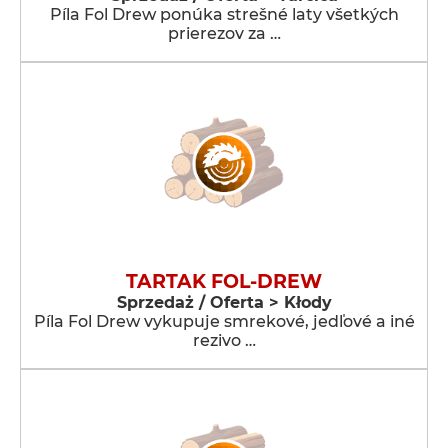
Píla Fol Drew ponúka strešné laty všetkých
prierezov za …
TARTAK FOL-DREW
Sprzedaż / Oferta > Kłody
Píla Fol Drew vykupuje smrekové, jedľové a iné
rezivo …