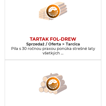
TARTAK FOL-DREW
Sprzedaż / Oferta > Tarcica
Píla s 30 ročnou praxou ponúka strešné laty
všetkých …