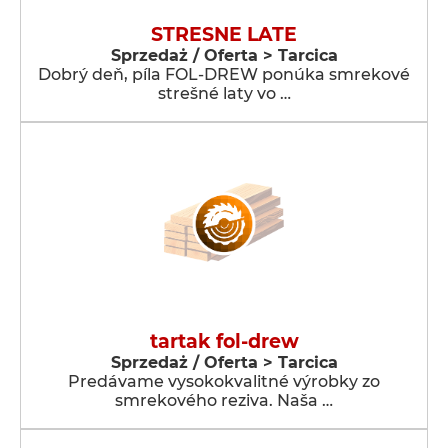
STRESNE LATE
Sprzedaż / Oferta > Tarcica
Dobrý deň, píla FOL-DREW ponúka smrekové
strešné laty vo …
tartak fol-drew
Sprzedaż / Oferta > Tarcica
Predávame vysokokvalitné výrobky zo
smrekového reziva. Naša …