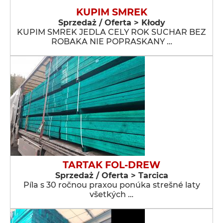
KUPIM SMREK
Sprzedaż / Oferta > Kłody
KUPIM SMREK JEDLA CELY ROK SUCHAR BEZ
ROBAKA NIE POPRASKANY …
TARTAK FOL-DREW
Sprzedaż / Oferta > Tarcica
Píla s 30 ročnou praxou ponúka strešné laty
všetkých …