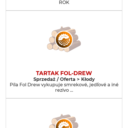
ROK
TARTAK FOL-DREW
Sprzedaż / Oferta > Kłody
Píla Fol Drew vykupuje smrekové, jedľové a iné
rezivo …