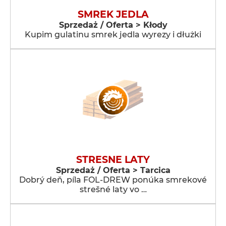
SMREK JEDLA
Sprzedaż / Oferta > Kłody
Kupim gulatinu smrek jedla wyrezy i dłużki
STRESNE LATY
Sprzedaż / Oferta > Tarcica
Dobrý deň, píla FOL-DREW ponúka smrekové
strešné laty vo …