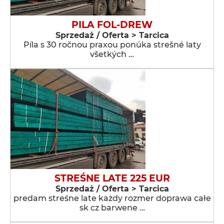
PILA FOL-DREW
Sprzedaż / Oferta > Tarcica
Píla s 30 ročnou praxou ponúka strešné laty
všetkých …
STREŚNE LATE 225 EUR
Sprzedaż / Oferta > Tarcica
predam streśne late każdy rozmer doprawa całe
sk cz barwene …