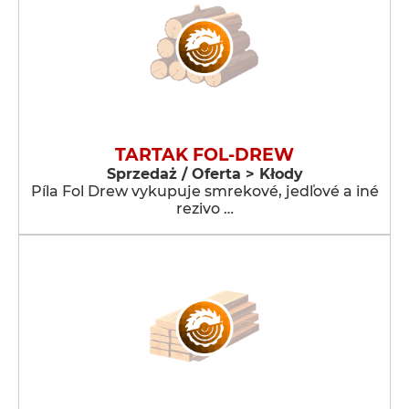
TARTAK FOL-DREW
Sprzedaż / Oferta > Kłody
Píla Fol Drew vykupuje smrekové, jedľové a iné
rezivo …