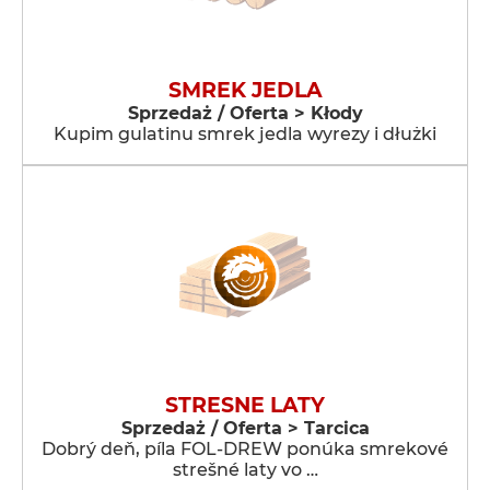
SMREK JEDLA
Sprzedaż / Oferta > Kłody
Kupim gulatinu smrek jedla wyrezy i dłużki
STRESNE LATY
Sprzedaż / Oferta > Tarcica
Dobrý deň, píla FOL-DREW ponúka smrekové
strešné laty vo …