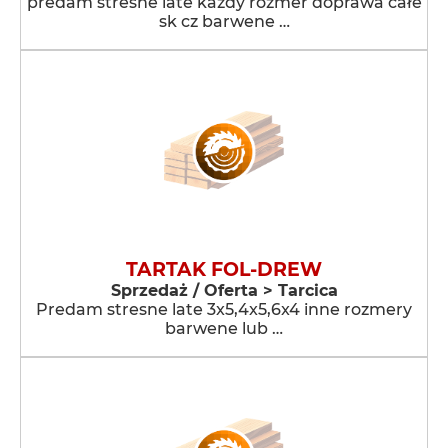
predam streśne late każdy rozmer doprawa całe
sk cz barwene …
TARTAK FOL-DREW
Sprzedaż / Oferta > Tarcica
Predam stresne late 3x5,4x5,6x4 inne rozmery
barwene lub …