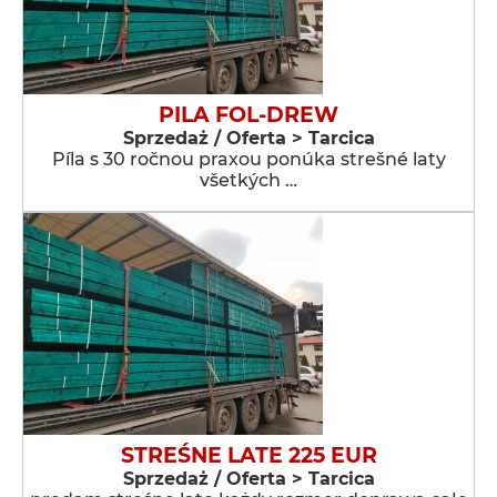
PILA FOL-DREW
Sprzedaż / Oferta > Tarcica
Píla s 30 ročnou praxou ponúka strešné laty
všetkých …
STREŚNE LATE 225 EUR
Sprzedaż / Oferta > Tarcica