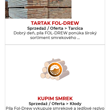
TARTAK FOL-DREW
Sprzedaż / Oferta > Tarcica
Dobrý deň, píla FOL-DREW ponúka široký
sortiment smrekového …
KUPIM SMREK
Sprzedaż / Oferta > Kłody
Píla Fol-Drew vykupuje smrekové a jedľové rezivo