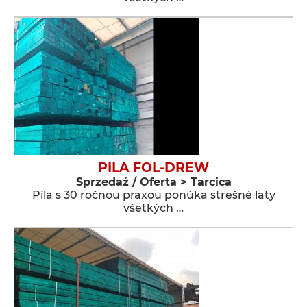
PILA FOL-DREW
Sprzedaż / Oferta > Tarcica
Píla s 30 ročnou praxou ponúka strešné laty
všetkých …