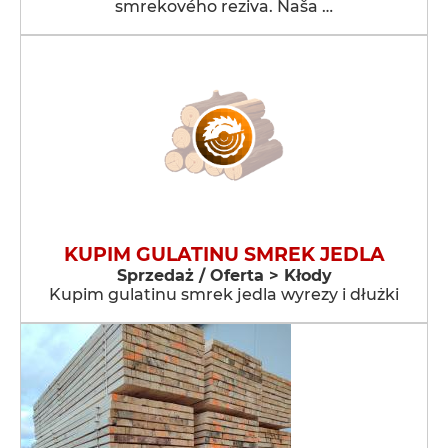
smrekového reziva. Naša …
KUPIM GULATINU SMREK JEDLA
Sprzedaż / Oferta > Kłody
Kupim gulatinu smrek jedla wyrezy i dłużki