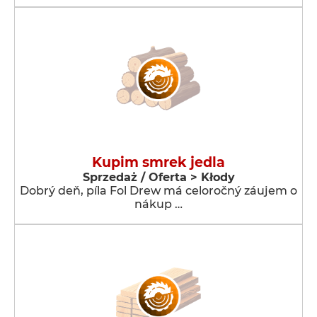
Kupim smrek jedla
Sprzedaż / Oferta > Kłody
Dobrý deň, píla Fol Drew má celoročný záujem o
nákup …