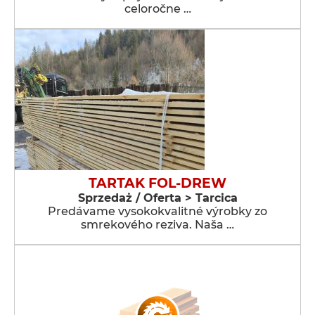
celoročne …
TARTAK FOL-DREW
Sprzedaż / Oferta > Tarcica
Predávame vysokokvalitné výrobky zo
smrekového reziva. Naša …