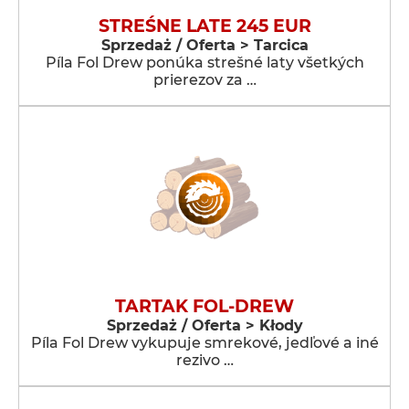
STREŚNE LATE 245 EUR
Sprzedaż / Oferta > Tarcica
Píla Fol Drew ponúka strešné laty všetkých
prierezov za …
TARTAK FOL-DREW
Sprzedaż / Oferta > Kłody
Píla Fol Drew vykupuje smrekové, jedľové a iné
rezivo …