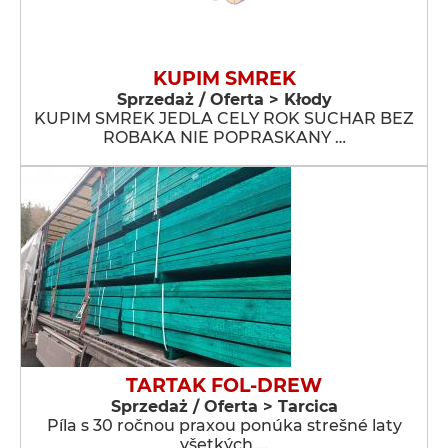
KUPIM SMREK
Sprzedaż / Oferta > Kłody
KUPIM SMREK JEDLA CELY ROK SUCHAR BEZ
ROBAKA NIE POPRASKANY …
TARTAK FOL-DREW
Sprzedaż / Oferta > Tarcica
Píla s 30 ročnou praxou ponúka strešné laty
všetkých …