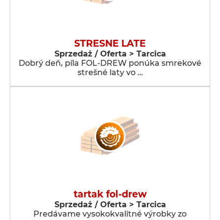
STRESNE LATE
Sprzedaż / Oferta > Tarcica
Dobrý deň, píla FOL-DREW ponúka smrekové
strešné laty vo …
tartak fol-drew
Sprzedaż / Oferta > Tarcica
Predávame vysokokvalitné výrobky zo