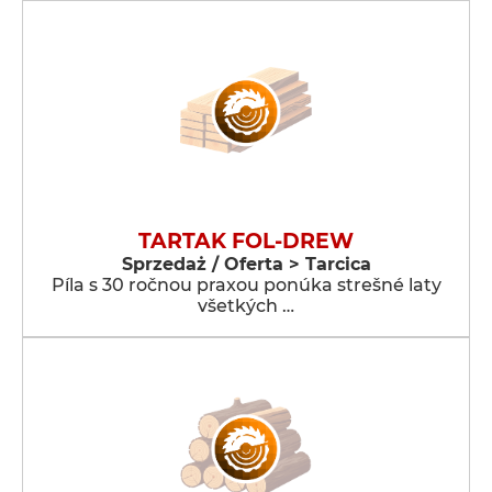
TARTAK FOL-DREW
Sprzedaż / Oferta > Tarcica
Píla s 30 ročnou praxou ponúka strešné laty
všetkých …