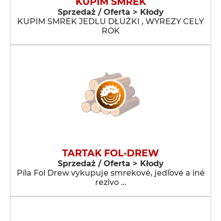
KUPIM SMREK
Sprzedaż / Oferta > Kłody
KUPIM SMREK JEDLU DŁUŻKI , WYREZY CELY
ROK
TARTAK FOL-DREW
Sprzedaż / Oferta > Kłody
Píla Fol Drew vykupuje smrekové, jedľové a iné
rezivo …