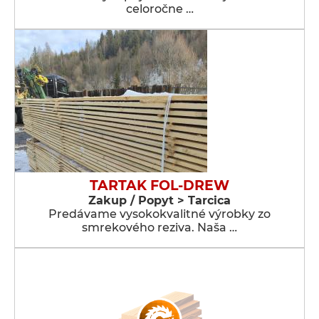
celoročne …
TARTAK FOL-DREW
Zakup / Popyt > Tarcica
Predávame vysokokvalitné výrobky zo
smrekového reziva. Naša …