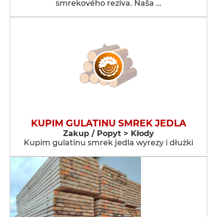
smrekového reziva. Naša …
KUPIM GULATINU SMREK JEDLA
Zakup / Popyt > Kłody
Kupim gulatinu smrek jedla wyrezy i dłużki