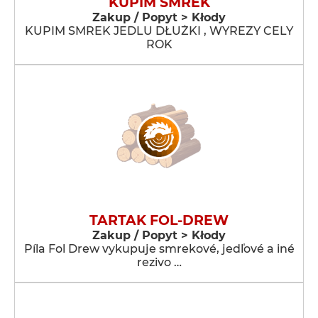
KUPIM SMREK
Zakup / Popyt > Kłody
KUPIM SMREK JEDLU DŁUŻKI , WYREZY CELY
ROK
TARTAK FOL-DREW
Zakup / Popyt > Kłody
Píla Fol Drew vykupuje smrekové, jedľové a iné
rezivo …