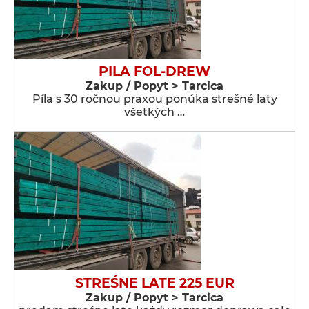
PILA FOL-DREW
Zakup / Popyt > Tarcica
Píla s 30 ročnou praxou ponúka strešné laty
všetkých …
STREŚNE LATE 225 EUR
Zakup / Popyt > Tarcica