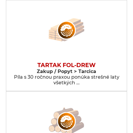
TARTAK FOL-DREW
Zakup / Popyt > Tarcica
Píla s 30 ročnou praxou ponúka strešné laty
všetkých …