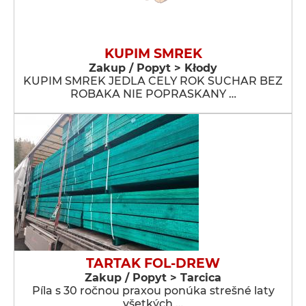
KUPIM SMREK
Zakup / Popyt > Kłody
KUPIM SMREK JEDLA CELY ROK SUCHAR BEZ
ROBAKA NIE POPRASKANY …
TARTAK FOL-DREW
Zakup / Popyt > Tarcica
Píla s 30 ročnou praxou ponúka strešné laty
všetkých …