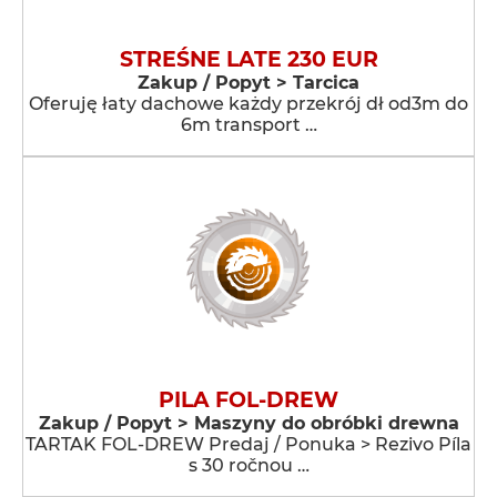
STREŚNE LATE 230 EUR
Zakup / Popyt > Tarcica
Oferuję łaty dachowe każdy przekrój dł od3m do
6m transport …
PILA FOL-DREW
Zakup / Popyt > Maszyny do obróbki drewna
TARTAK FOL-DREW Predaj / Ponuka > Rezivo Píla
s 30 ročnou …