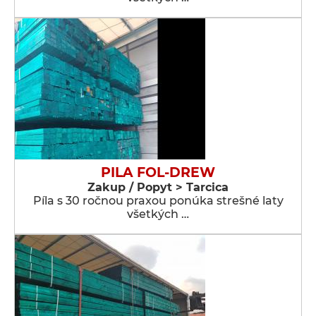
PILA FOL-DREW
Zakup / Popyt > Tarcica
Píla s 30 ročnou praxou ponúka strešné laty
všetkých …