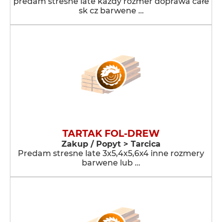
predam streśne late każdy rozmer doprawa całe
sk cz barwene …
TARTAK FOL-DREW
Zakup / Popyt > Tarcica
Predam stresne late 3x5,4x5,6x4 inne rozmery
barwene lub …