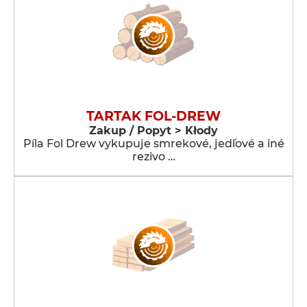
TARTAK FOL-DREW
Zakup / Popyt > Kłody
Píla Fol Drew vykupuje smrekové, jedľové a iné
rezivo …