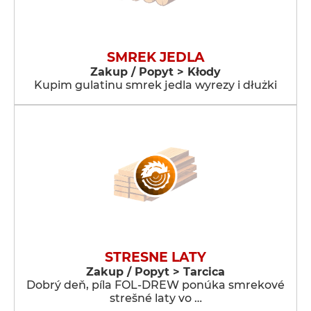
SMREK JEDLA
Zakup / Popyt > Kłody
Kupim gulatinu smrek jedla wyrezy i dłużki
STRESNE LATY
Zakup / Popyt > Tarcica
Dobrý deň, píla FOL-DREW ponúka smrekové
strešné laty vo …