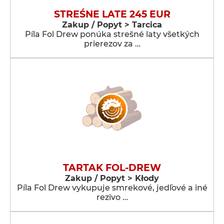
STREŚNE LATE 245 EUR
Zakup / Popyt > Tarcica
Píla Fol Drew ponúka strešné laty všetkých
prierezov za …
TARTAK FOL-DREW
Zakup / Popyt > Kłody
Píla Fol Drew vykupuje smrekové, jedľové a iné
rezivo …