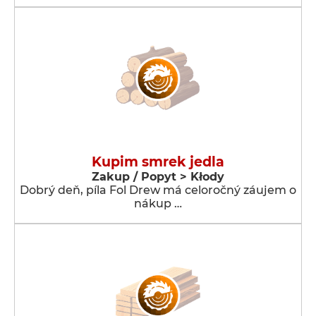
Kupim smrek jedla
Zakup / Popyt > Kłody
Dobrý deň, píla Fol Drew má celoročný záujem o
nákup …