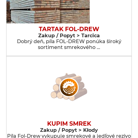
TARTAK FOL-DREW
Zakup / Popyt > Tarcica
Dobrý deň, píla FOL-DREW ponúka široký
sortiment smrekového …
KUPIM SMREK
Zakup / Popyt > Kłody
Píla Fol-Drew vykupuje smrekové a jedľové rezivo