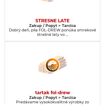
STRESNE LATE
Zakup / Popyt > Tarcica
Dobrý deň, píla FOL-DREW ponúka smrekové
strešné laty vo …
tartak fol-drew
Zakup / Popyt > Tarcica
Predávame vysokokvalitné výrobky zo