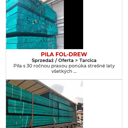
PILA FOL-DREW
Sprzedaż / Oferta > Tarcica
Píla s 30 ročnou praxou ponúka strešné laty
všetkých …