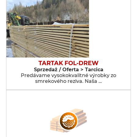
TARTAK FOL-DREW
Sprzedaż / Oferta > Tarcica
Predávame vysokokvalitné výrobky zo
smrekového reziva. Naša …