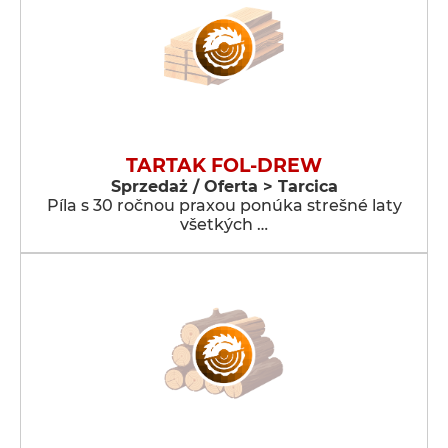
TARTAK FOL-DREW
Sprzedaż / Oferta > Tarcica
Píla s 30 ročnou praxou ponúka strešné laty
všetkých …