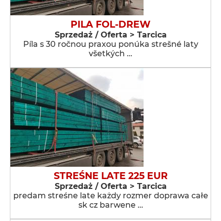
PILA FOL-DREW
Sprzedaż / Oferta > Tarcica
Píla s 30 ročnou praxou ponúka strešné laty
všetkých …
STREŚNE LATE 225 EUR
Sprzedaż / Oferta > Tarcica
predam streśne late każdy rozmer doprawa całe
sk cz barwene …