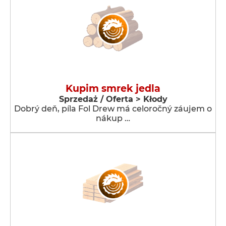
Kupim smrek jedla
Sprzedaż / Oferta > Kłody
Dobrý deň, píla Fol Drew má celoročný záujem o
nákup …