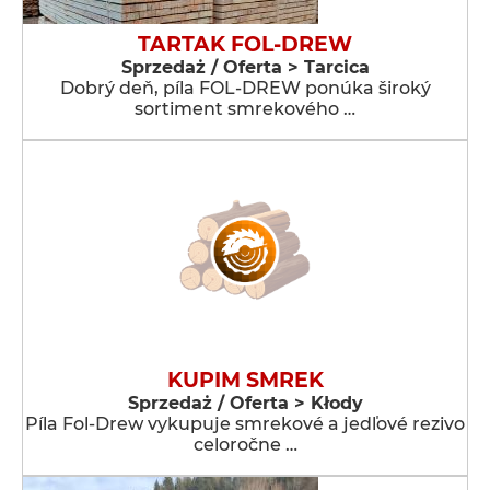
TARTAK FOL-DREW
Sprzedaż / Oferta > Tarcica
Dobrý deň, píla FOL-DREW ponúka široký
sortiment smrekového …
KUPIM SMREK
Sprzedaż / Oferta > Kłody
Píla Fol-Drew vykupuje smrekové a jedľové rezivo
celoročne …