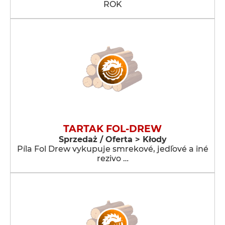
ROK
TARTAK FOL-DREW
Sprzedaż / Oferta > Kłody
Píla Fol Drew vykupuje smrekové, jedľové a iné
rezivo …