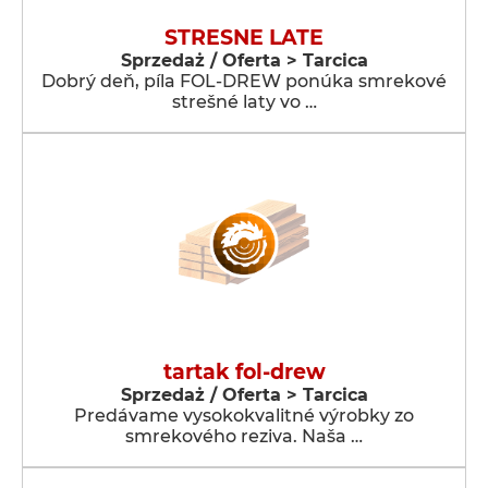
STRESNE LATE
Sprzedaż / Oferta > Tarcica
Dobrý deň, píla FOL-DREW ponúka smrekové
strešné laty vo …
tartak fol-drew
Sprzedaż / Oferta > Tarcica
Predávame vysokokvalitné výrobky zo
smrekového reziva. Naša …