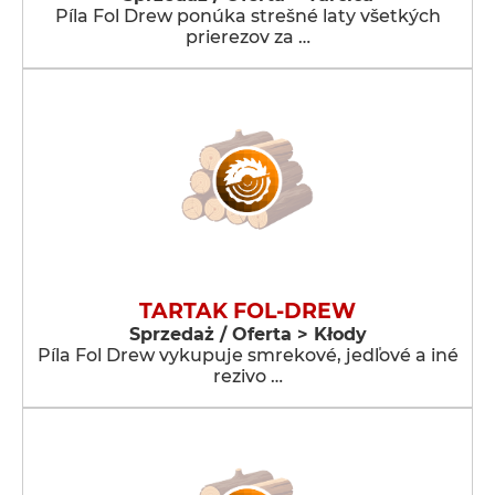
Píla Fol Drew ponúka strešné laty všetkých
prierezov za …
TARTAK FOL-DREW
Sprzedaż / Oferta > Kłody
Píla Fol Drew vykupuje smrekové, jedľové a iné
rezivo …