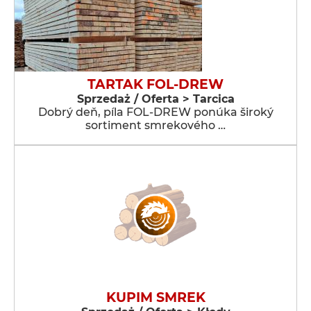
TARTAK FOL-DREW
Sprzedaż / Oferta > Tarcica
Dobrý deň, píla FOL-DREW ponúka široký
sortiment smrekového …
KUPIM SMREK