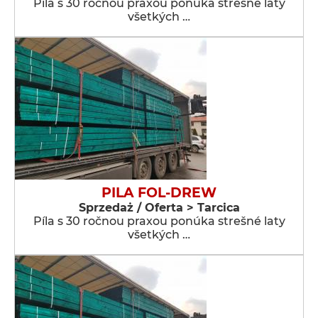
Píla s 30 ročnou praxou ponúka strešné laty
všetkých …
PILA FOL-DREW
Sprzedaż / Oferta > Tarcica
Píla s 30 ročnou praxou ponúka strešné laty
všetkých …