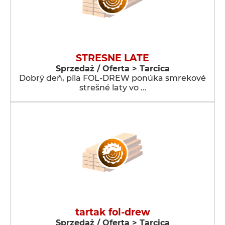
STRESNE LATE
Sprzedaż / Oferta > Tarcica
Dobrý deň, píla FOL-DREW ponúka smrekové
strešné laty vo …
tartak fol-drew
Sprzedaż / Oferta > Tarcica