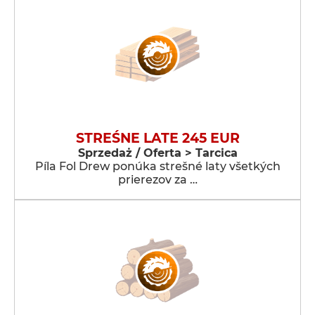
STREŚNE LATE 245 EUR
Sprzedaż / Oferta > Tarcica
Píla Fol Drew ponúka strešné laty všetkých
prierezov za …