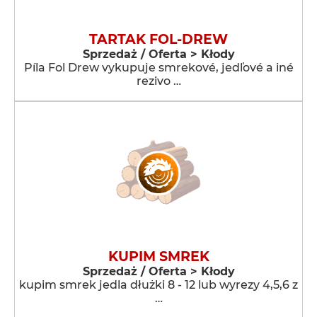
TARTAK FOL-DREW
Sprzedaż / Oferta > Kłody
Píla Fol Drew vykupuje smrekové, jedľové a iné
rezivo …
KUPIM SMREK
Sprzedaż / Oferta > Kłody
kupim smrek jedla dłużki 8 - 12 lub wyrezy 4,5,6 z
…