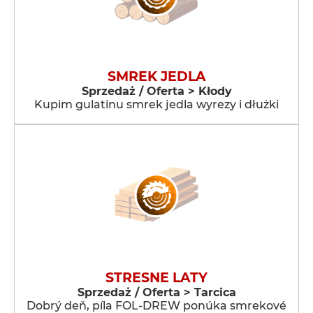
SMREK JEDLA
Sprzedaż / Oferta > Kłody
Kupim gulatinu smrek jedla wyrezy i dłużki
STRESNE LATY
Sprzedaż / Oferta > Tarcica
Dobrý deň, píla FOL-DREW ponúka smrekové