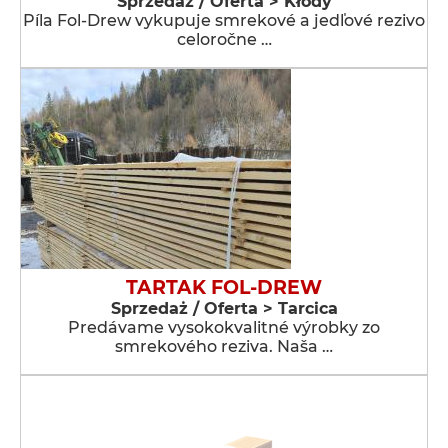
Sprzedaż / Oferta > Kłody
Píla Fol-Drew vykupuje smrekové a jedľové rezivo
celoročne …
TARTAK FOL-DREW
Sprzedaż / Oferta > Tarcica
Predávame vysokokvalitné výrobky zo
smrekového reziva. Naša …