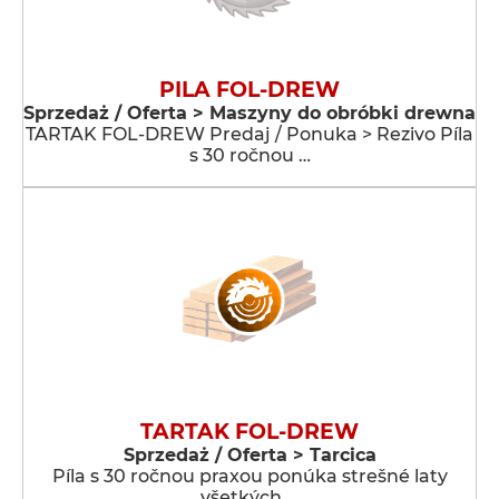
PILA FOL-DREW
Sprzedaż / Oferta > Maszyny do obróbki drewna
TARTAK FOL-DREW Predaj / Ponuka > Rezivo Píla
s 30 ročnou …
TARTAK FOL-DREW
Sprzedaż / Oferta > Tarcica
Píla s 30 ročnou praxou ponúka strešné laty
všetkých …