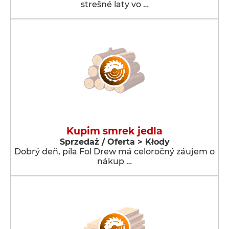
strešné laty vo …
Kupim smrek jedla
Sprzedaż / Oferta > Kłody
Dobrý deň, píla Fol Drew má celoročný záujem o
nákup …