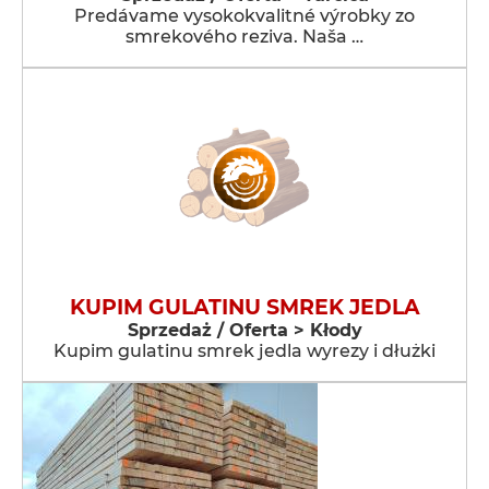
Predávame vysokokvalitné výrobky zo
smrekového reziva. Naša …
KUPIM GULATINU SMREK JEDLA
Sprzedaż / Oferta > Kłody
Kupim gulatinu smrek jedla wyrezy i dłużki