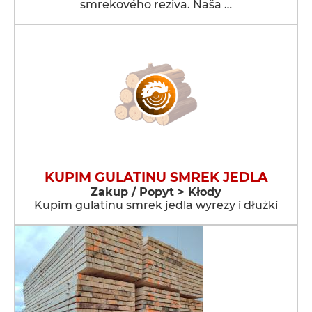
smrekového reziva. Naša …
KUPIM GULATINU SMREK JEDLA
Zakup / Popyt > Kłody
Kupim gulatinu smrek jedla wyrezy i dłużki