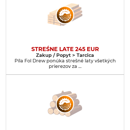
STREŚNE LATE 245 EUR
Zakup / Popyt > Tarcica
Píla Fol Drew ponúka strešné laty všetkých
prierezov za …