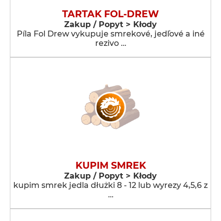
TARTAK FOL-DREW
Zakup / Popyt > Kłody
Píla Fol Drew vykupuje smrekové, jedľové a iné
rezivo …
KUPIM SMREK
Zakup / Popyt > Kłody
kupim smrek jedla dłużki 8 - 12 lub wyrezy 4,5,6 z
…