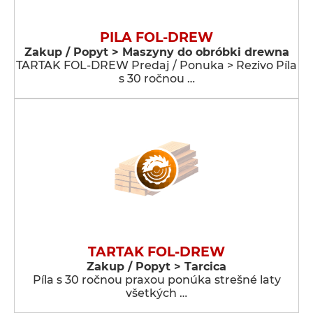
PILA FOL-DREW
Zakup / Popyt > Maszyny do obróbki drewna
TARTAK FOL-DREW Predaj / Ponuka > Rezivo Píla
s 30 ročnou …
TARTAK FOL-DREW
Zakup / Popyt > Tarcica
Píla s 30 ročnou praxou ponúka strešné laty
všetkých …