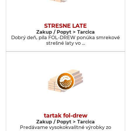
STRESNE LATE
Zakup / Popyt > Tarcica
Dobrý deň, píla FOL-DREW ponúka smrekové
strešné laty vo …
tartak fol-drew
Zakup / Popyt > Tarcica
Predávame vysokokvalitné výrobky zo