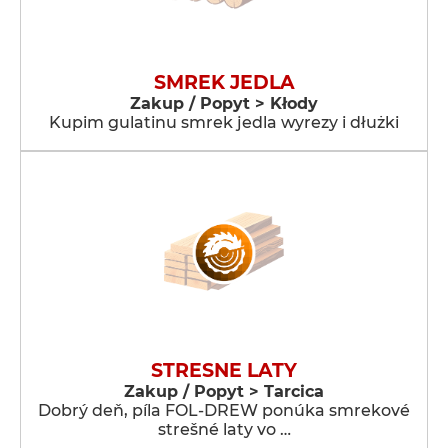
SMREK JEDLA
Zakup / Popyt > Kłody
Kupim gulatinu smrek jedla wyrezy i dłużki
STRESNE LATY
Zakup / Popyt > Tarcica
Dobrý deň, píla FOL-DREW ponúka smrekové
strešné laty vo …