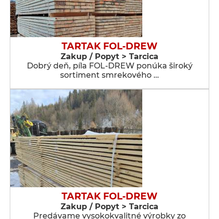
TARTAK FOL-DREW
Zakup / Popyt > Tarcica
Dobrý deň, píla FOL-DREW ponúka široký
sortiment smrekového …
TARTAK FOL-DREW
Zakup / Popyt > Tarcica
Predávame vysokokvalitné výrobky zo