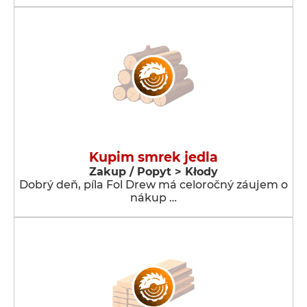
Kupim smrek jedla
Zakup / Popyt > Kłody
Dobrý deň, píla Fol Drew má celoročný záujem o
nákup …