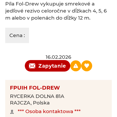
Píla Fol-Drew vykupuje smrekové a
jedľové rezivo celoročne v dĺžkach 4, 5, 6
m alebo v polenách do dĺžky 12 m.
Cena :
16.02.2026
Zapytanie
FPUIH FOL-DREW
RYCERKA DOLNA 81A
RAJCZA, Polska
*** Osoba kontaktowa ***