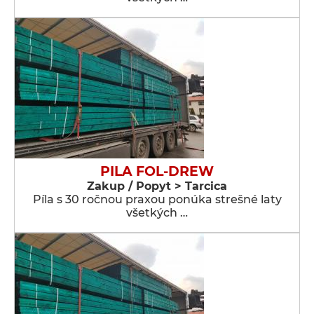
PILA FOL-DREW
Zakup / Popyt > Tarcica
Píla s 30 ročnou praxou ponúka strešné laty
všetkých …