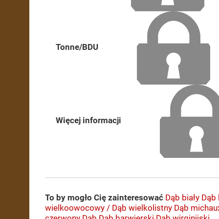
Tonne/BDU
Więcej informacji
To by mogło Cię zainteresować
Dąb biały
Dąb 
wielkoowocowy / Dąb wielkolistny
Dąb michaux
czerwony
Dąb
Dąb barwierski
Dąb wirginijski