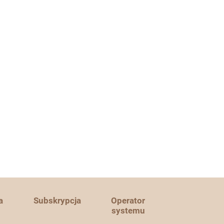
a
Subskrypcja
Operator
systemu