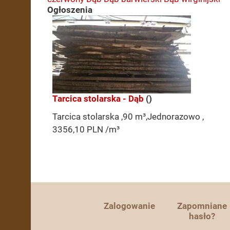
Ogłoszenia
Tarcica stolarska - Dąb
()
Tarcica stolarska ,90 m³,Jednorazowo ,
3356,10 PLN /m³
Zalogowanie
Zapomniane
hasło?