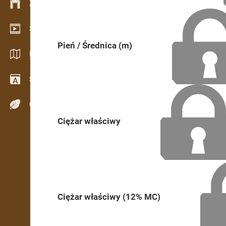
Zarządzanie zapasem
Salon wideo
Pień / Średnica (m)
Katalogi / Broszury
Słownik
Gatunki drewna
Ciężar właściwy
Ciężar właściwy (12% MC)