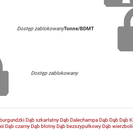
Dostęp zablokowany
Tonne/BDMT
Dostęp zablokowany
burgundzki
Dąb szkarłatny
Dąb Dalechampa
Dąb
Dąb
Dąb K
ii
Dąb czarny
Dąb błotny
Dąb bezszypułkowy
Dąb wierzboli