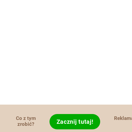
Co z tym
Reklam
Zacznij tutaj!
zrobić?