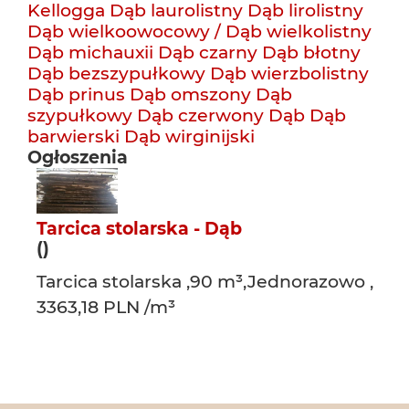
Kellogga
Dąb laurolistny
Dąb lirolistny
Dąb wielkoowocowy / Dąb wielkolistny
Dąb michauxii
Dąb czarny
Dąb błotny
Dąb bezszypułkowy
Dąb wierzbolistny
Dąb prinus
Dąb omszony
Dąb
szypułkowy
Dąb czerwony
Dąb
Dąb
barwierski
Dąb wirginijski
Ogłoszenia
Tarcica stolarska - Dąb
()
Tarcica stolarska ,90 m³,Jednorazowo ,
3363,18 PLN /m³