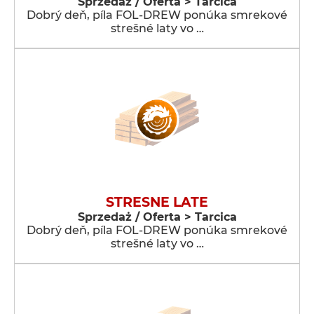
Sprzedaż / Oferta > Tarcica
Dobrý deň, píla FOL-DREW ponúka smrekové
strešné laty vo …
STRESNE LATE
Sprzedaż / Oferta > Tarcica
Dobrý deň, píla FOL-DREW ponúka smrekové
strešné laty vo …