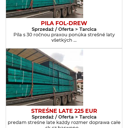
PILA FOL-DREW
Sprzedaż / Oferta > Tarcica
Píla s 30 ročnou praxou ponúka strešné laty
všetkých …
STREŚNE LATE 225 EUR
Sprzedaż / Oferta > Tarcica
predam streśne late każdy rozmer doprawa całe
sk cz barwene …