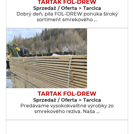
TARTAK FOL-DREW
Sprzedaż / Oferta > Tarcica
Dobrý deň, píla FOL-DREW ponúka široký
sortiment smrekového …
TARTAK FOL-DREW
Sprzedaż / Oferta > Tarcica
Predávame vysokokvalitné výrobky zo
smrekového reziva. Naša …