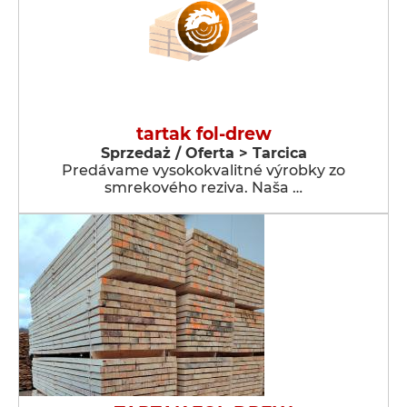
tartak fol-drew
Sprzedaż / Oferta > Tarcica
Predávame vysokokvalitné výrobky zo
smrekového reziva. Naša …