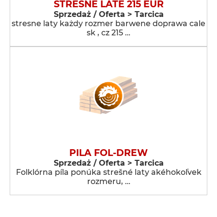
STREŚNE LATE 215 EUR
Sprzedaż / Oferta > Tarcica
stresne laty każdy rozmer barwene doprawa cale
sk , cz 215 …
PILA FOL-DREW
Sprzedaż / Oferta > Tarcica
Folklórna píla ponúka strešné laty akéhokoľvek
rozmeru, …