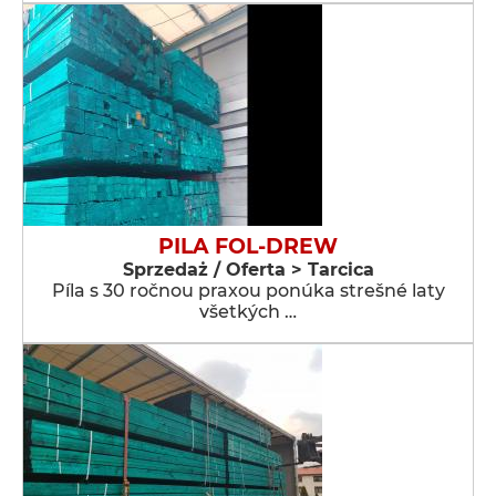
PILA FOL-DREW
Sprzedaż / Oferta > Tarcica
Píla s 30 ročnou praxou ponúka strešné laty
všetkých …