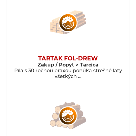
TARTAK FOL-DREW
Zakup / Popyt > Tarcica
Píla s 30 ročnou praxou ponúka strešné laty
všetkých …