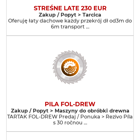
STREŚNE LATE 230 EUR
Zakup / Popyt > Tarcica
Oferuję łaty dachowe każdy przekrój dł od3m do
6m transport …
PILA FOL-DREW
Zakup / Popyt > Maszyny do obróbki drewna
TARTAK FOL-DREW Predaj / Ponuka > Rezivo Píla
s 30 ročnou …