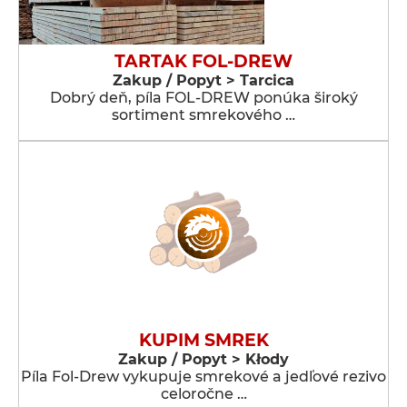
TARTAK FOL-DREW
Zakup / Popyt > Tarcica
Dobrý deň, píla FOL-DREW ponúka široký
sortiment smrekového …
KUPIM SMREK
Zakup / Popyt > Kłody
Píla Fol-Drew vykupuje smrekové a jedľové rezivo
celoročne …