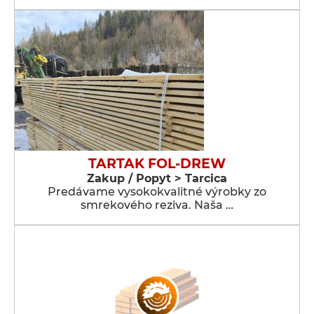
TARTAK FOL-DREW
Zakup / Popyt > Tarcica
Predávame vysokokvalitné výrobky zo
smrekového reziva. Naša …