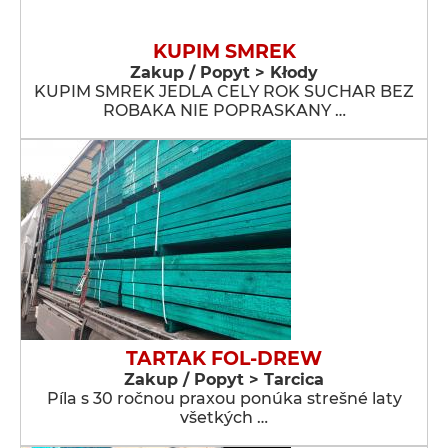
KUPIM SMREK
Zakup / Popyt > Kłody
KUPIM SMREK JEDLA CELY ROK SUCHAR BEZ
ROBAKA NIE POPRASKANY …
TARTAK FOL-DREW
Zakup / Popyt > Tarcica
Píla s 30 ročnou praxou ponúka strešné laty
všetkých …