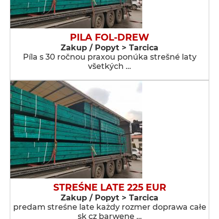
PILA FOL-DREW
Zakup / Popyt > Tarcica
Píla s 30 ročnou praxou ponúka strešné laty
všetkých …
STREŚNE LATE 225 EUR
Zakup / Popyt > Tarcica
predam streśne late każdy rozmer doprawa całe
sk cz barwene …