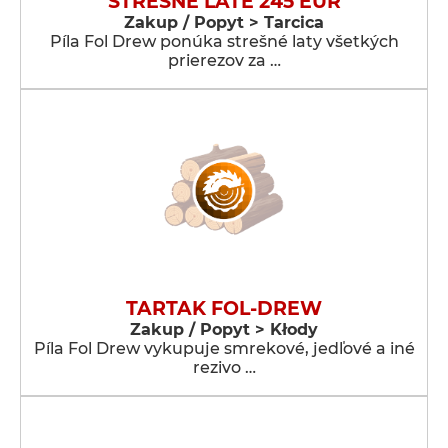
STREŚNE LATE 245 EUR
Zakup / Popyt > Tarcica
Píla Fol Drew ponúka strešné laty všetkých
prierezov za …
TARTAK FOL-DREW
Zakup / Popyt > Kłody
Píla Fol Drew vykupuje smrekové, jedľové a iné
rezivo …