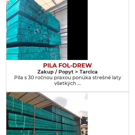
PILA FOL-DREW
Zakup / Popyt > Tarcica
Píla s 30 ročnou praxou ponúka strešné laty
všetkých …