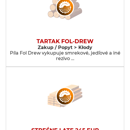
TARTAK FOL-DREW
Zakup / Popyt > Kłody
Píla Fol Drew vykupuje smrekové, jedľové a iné
rezivo …