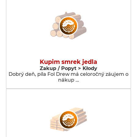
Kupim smrek jedla
Zakup / Popyt > Kłody
Dobrý deň, píla Fol Drew má celoročný záujem o
nákup …