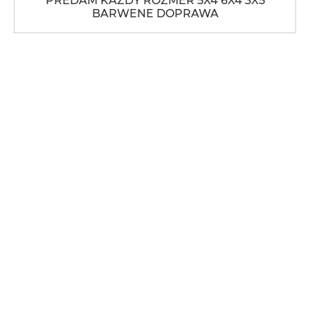
PREDAM KAŻDY ROZMER 5X4 6X4 3X5
BARWENE DOPRAWA