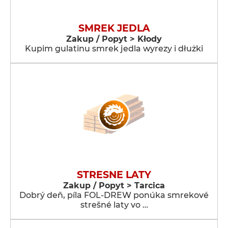
SMREK JEDLA
Zakup / Popyt > Kłody
Kupim gulatinu smrek jedla wyrezy i dłużki
STRESNE LATY
Zakup / Popyt > Tarcica
Dobrý deň, píla FOL-DREW ponúka smrekové
strešné laty vo …