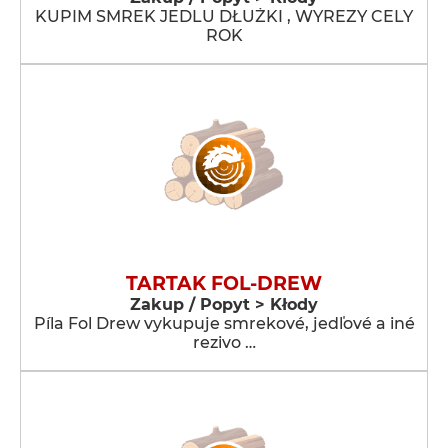
KUPIM SMREK JEDLU DŁUŻKI , WYREZY CELY
ROK
TARTAK FOL-DREW
Zakup / Popyt > Kłody
Píla Fol Drew vykupuje smrekové, jedľové a iné
rezivo …