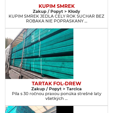
KUPIM SMREK
Zakup / Popyt > Kłody
KUPIM SMREK JEDLA CELY ROK SUCHAR BEZ
ROBAKA NIE POPRASKANY …
TARTAK FOL-DREW
Zakup / Popyt > Tarcica
Píla s 30 ročnou praxou ponúka strešné laty
všetkých …