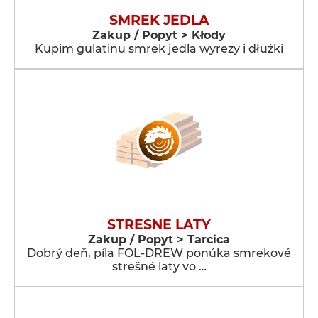
SMREK JEDLA
Zakup / Popyt > Kłody
Kupim gulatinu smrek jedla wyrezy i dłużki
STRESNE LATY
Zakup / Popyt > Tarcica
Dobrý deň, píla FOL-DREW ponúka smrekové
strešné laty vo …