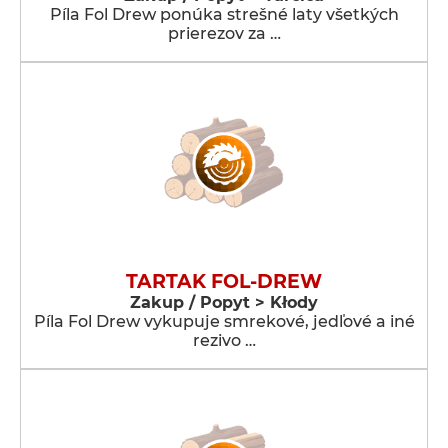
Píla Fol Drew ponúka strešné laty všetkých
prierezov za …
TARTAK FOL-DREW
Zakup / Popyt > Kłody
Píla Fol Drew vykupuje smrekové, jedľové a iné
rezivo …