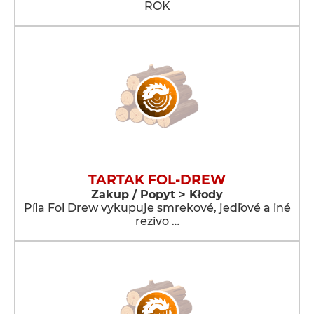
ROK
TARTAK FOL-DREW
Zakup / Popyt > Kłody
Píla Fol Drew vykupuje smrekové, jedľové a iné
rezivo …