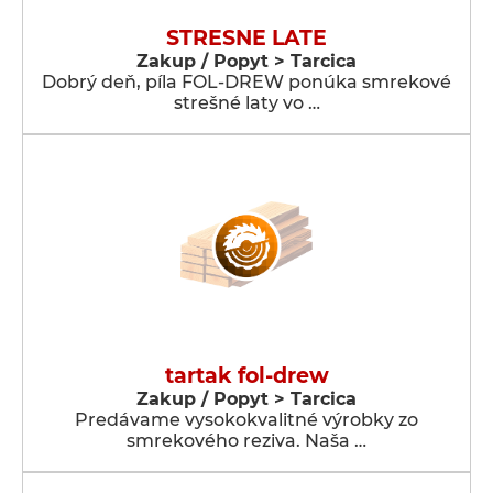
STRESNE LATE
Zakup / Popyt > Tarcica
Dobrý deň, píla FOL-DREW ponúka smrekové
strešné laty vo …
tartak fol-drew
Zakup / Popyt > Tarcica
Predávame vysokokvalitné výrobky zo
smrekového reziva. Naša …