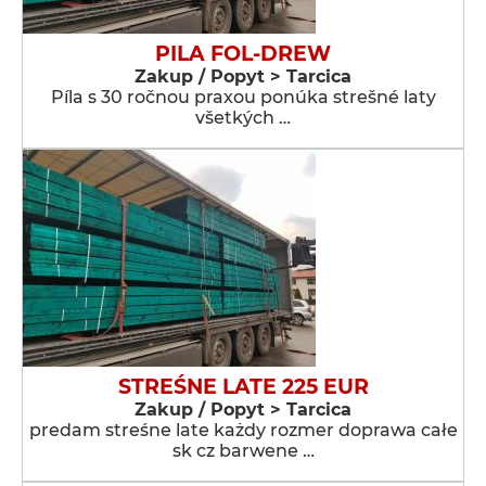
PILA FOL-DREW
Zakup / Popyt > Tarcica
Píla s 30 ročnou praxou ponúka strešné laty
všetkých …
STREŚNE LATE 225 EUR
Zakup / Popyt > Tarcica
predam streśne late każdy rozmer doprawa całe
sk cz barwene …