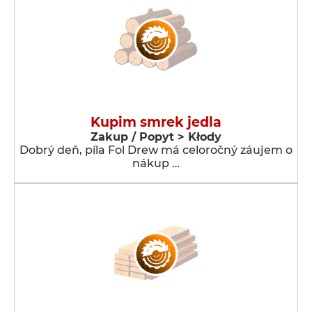
Kupim smrek jedla
Zakup / Popyt > Kłody
Dobrý deň, píla Fol Drew má celoročný záujem o
nákup …