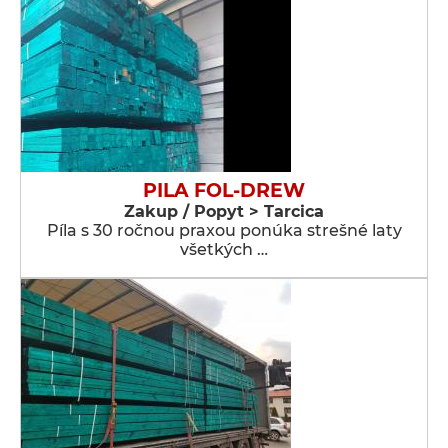
PILA FOL-DREW
Zakup / Popyt > Tarcica
Píla s 30 ročnou praxou ponúka strešné laty
všetkých …