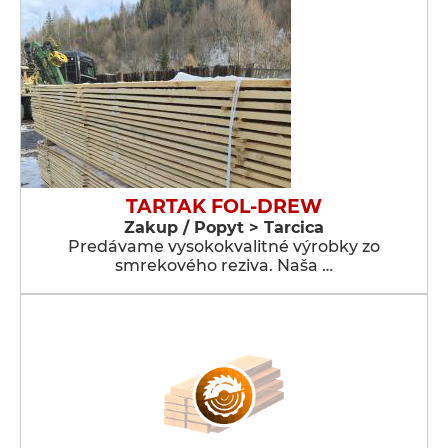
TARTAK FOL-DREW
Zakup / Popyt > Tarcica
Predávame vysokokvalitné výrobky zo
smrekového reziva. Naša …