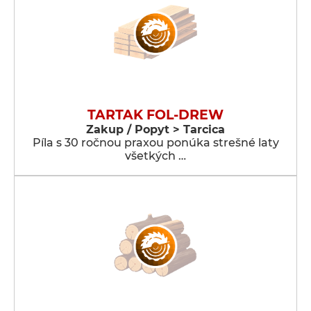
TARTAK FOL-DREW
Zakup / Popyt > Tarcica
Píla s 30 ročnou praxou ponúka strešné laty
všetkých …