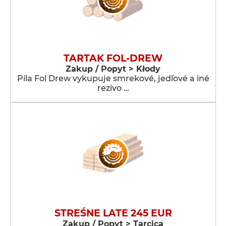
TARTAK FOL-DREW
Zakup / Popyt > Kłody
Píla Fol Drew vykupuje smrekové, jedľové a iné
rezivo …
STREŚNE LATE 245 EUR
Zakup / Popyt > Tarcica