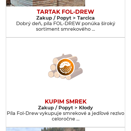
TARTAK FOL-DREW
Zakup / Popyt > Tarcica
Dobrý deň, píla FOL-DREW ponúka široký
sortiment smrekového …
KUPIM SMREK
Zakup / Popyt > Kłody
Píla Fol-Drew vykupuje smrekové a jedľové rezivo
celoročne …